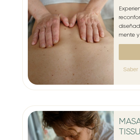
Experie
reconfor
diseñad
mente y 
Saber
MASA
TISS