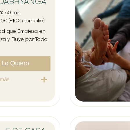
ROABHYANGA
n:
60 min
0€ (+10€ domicilio)
ad que Empieza en
za y Fluye por Todo
Lo Quiero
 más