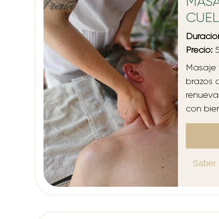
MASA
CUEL
Duració
Precio:
5
Masaje f
brazos q
renueva
con bien
Saber