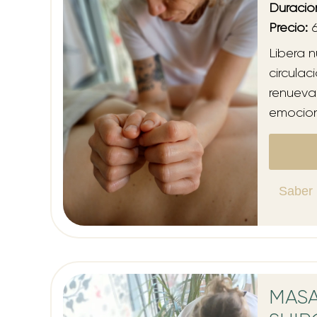
Duració
Precio:
6
Libera 
circulaci
renueva 
emocion
Saber
MAS