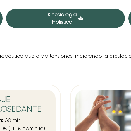
Kinesiología
Holística
erapéutico que alivia tensiones, mejorando la circula
AJE
ROSEDANTE
n:
60 min
0€ (+10€ domicilio)