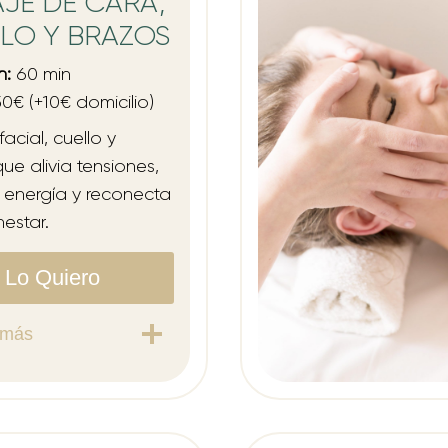
JE DE CARA,
LO Y BRAZOS
n:
60 min
0€ (+10€ domicilio)
acial, cuello y
ue alivia tensiones,
 energía y reconecta
estar.
Lo Quiero
 más