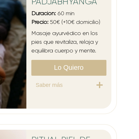
PADJABHYANGA
Duración:
60 min
Precio:
50€ (+10€ domicilio)
Masaje ayurvédico en los
pies que revitaliza, relaja y
equilibra cuerpo y mente.
Lo Quiero
Saber más