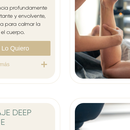
ncia profundamente
tante y envolvente,
a para calmar la
el cuerpo.
Lo Quiero
 más
JE DEEP
UE