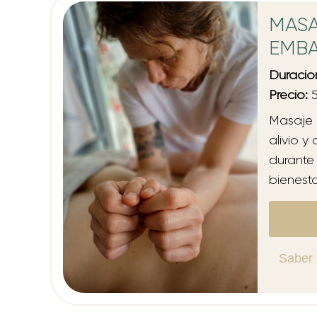
MAS
EMB
Duració
Precio:
5
Masaje 
alivio y
durante
bienest
Saber