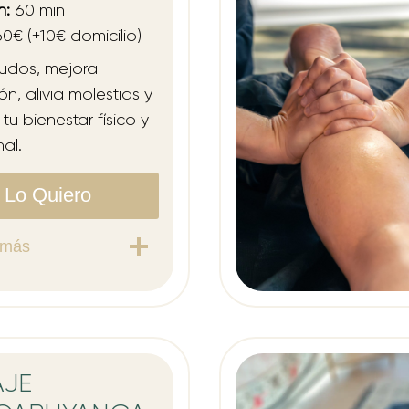
n:
60 min
0€ (+10€ domicilio)
nudos, mejora
ón, alivia molestias y
tu bienestar físico y
al.
Lo Quiero
 más
AJE