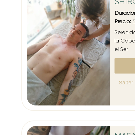
SHI
Duració
Precio:
5
Serenid
la Cabe
el Ser
Saber