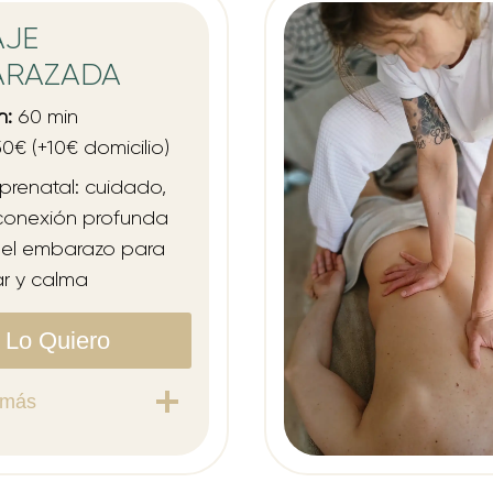
AJE
ARAZADA
n:
60 min
0€ (+10€ domicilio)
prenatal: cuidado,
 conexión profunda
 el embarazo para
ar y calma
Lo Quiero
 más