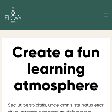
Saltar
al
contenido
Create a fun
learning
atmosphere
Sed ut perspiciatis, unde omnis iste natus error